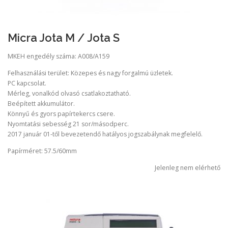
Micra Jota M / Jota S
MKEH engedély száma: A008/A159
Felhasználási terület: Közepes és nagy forgalmú üzletek.
PC kapcsolat.
Mérleg, vonalkód olvasó csatlakoztatható.
Beépített akkumulátor.
Könnyű és gyors papírtekercs csere.
Nyomtatási sebesség 21 sor/másodperc.
2017 január 01-től bevezetendő hatályos jogszabálynak megfelelő.
Papírméret: 57.5/60mm
Jelenleg nem elérhető