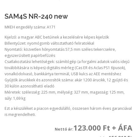
SAM4S NR-240 new
MKEH engedély száma: A171
Kijelző: a magyar ABC betűinek a kezelésére képes kijelzők
Billentyűzet: nyomógomb változtatható feliratokkal
Nyomtató: közvetlen hőnyomtatás 57,5 mm széles tekercsekre,
egyszerűsített papírbefűzés
Csatlakoztatási lehetőségek: számítógép (a forgalmi adatok valós idejű
továbbítására is képes) digitális mérleg (Cas ER és Aclas PS1 típusok),
vonalkódolvasó, bankkártya terminál, USB kulcs az AEE mentéshez
Gyűjtők árucikkek és azonosítók száma: akár 1200 árucikk, 12 gyűjtő és
30 külön azonosítható eladó
Méretek: szélesség: 225 mm, mélység: 327 mm, magasság: 125 mm,
súly: 1,69 kg
Ezt a készüléket a piacon egyedülálló, összesen három éves garanciával
is megrendelheti.
123.000 Ft + ÁFA
Nettó ár: