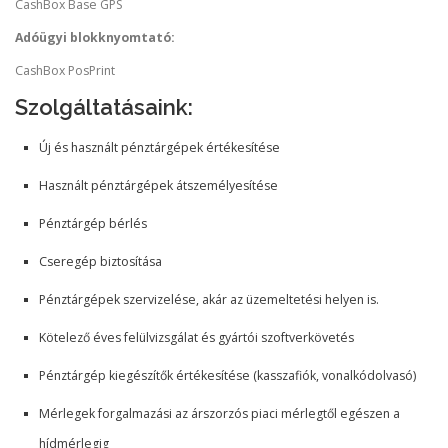
CashBox Base GPS
Adóügyi blokknyomtató:
CashBox PosPrint
Szolgáltatásaink:
Új és használt pénztárgépek értékesítése
Használt pénztárgépek átszemélyesítése
Pénztárgép bérlés
Cseregép biztosítása
Pénztárgépek szervizelése, akár az üzemeltetési helyen is.
Kötelező éves felülvizsgálat és gyártói szoftverkövetés
Pénztárgép kiegészítők értékesítése (kasszafiók, vonalkódolvasó)
Mérlegek forgalmazási az árszorzós piaci mérlegtől egészen a
hídmérlegig