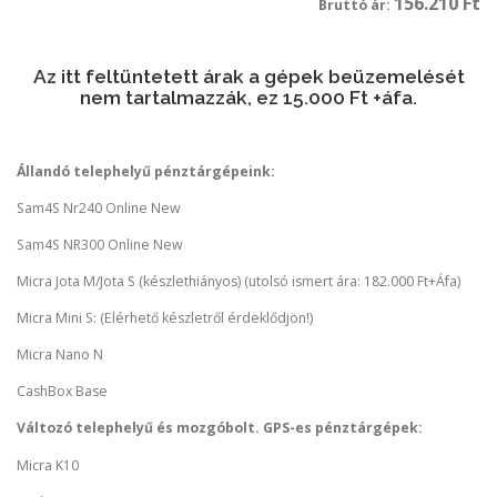
156.210 Ft
Bruttó ár:
Az itt feltüntetett árak a gépek beüzemelését
nem tartalmazzák, ez 15.000 Ft +áfa.
Állandó telephelyű pénztárgépeink:
Sam4S Nr240 Online New
Sam4S NR300 Online New
Micra Jota M/Jota S (készlethiányos) (utolsó ismert ára: 182.000 Ft+Áfa)
Micra Mini S: (Elérhető készletről érdeklődjön!)
Micra Nano N
CashBox Base
Változó telephelyű és mozgóbolt. GPS-es pénztárgépek:
Micra K10