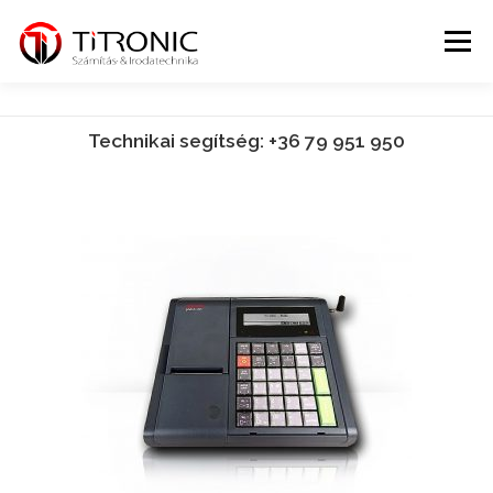
Tovább
a
Menü
tartalomhoz
CÉGÜNKRŐL
SZOLGÁLTATÁSAINK
Technikai segítség: +36 79 951 950