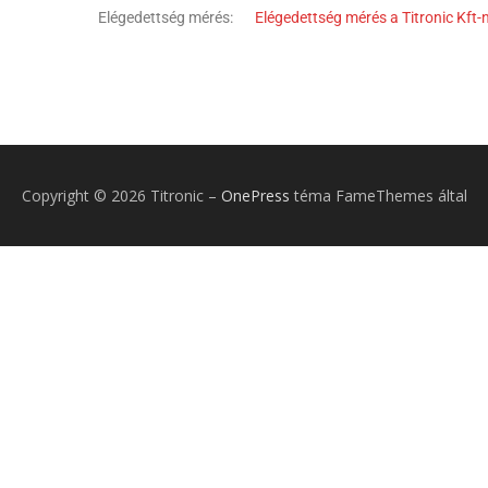
Elégedettség mérés:
Elégedettség mérés a Titronic Kft-n
Copyright © 2026 Titronic
–
OnePress
téma FameThemes által